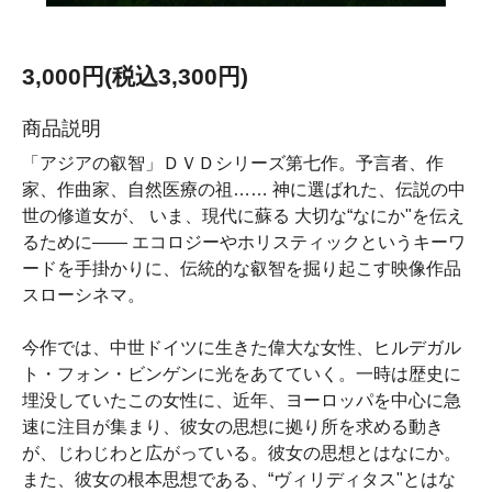
3,000円(税込3,300円)
商品説明
「アジアの叡智」ＤＶＤシリーズ第七作。予言者、作
家、作曲家、自然医療の祖…… 神に選ばれた、伝説の中
世の修道女が、 いま、現代に蘇る 大切な“なにか"を伝え
るために—— エコロジーやホリスティックというキーワ
ードを手掛かりに、伝統的な叡智を掘り起こす映像作品
スローシネマ。
今作では、中世ドイツに生きた偉大な女性、ヒルデガル
ト・フォン・ビンゲンに光をあてていく。一時は歴史に
埋没していたこの女性に、近年、ヨーロッパを中心に急
速に注目が集まり、彼女の思想に拠り所を求める動き
が、じわじわと広がっている。彼女の思想とはなにか。
また、彼女の根本思想である、“ヴィリディタス"とはな