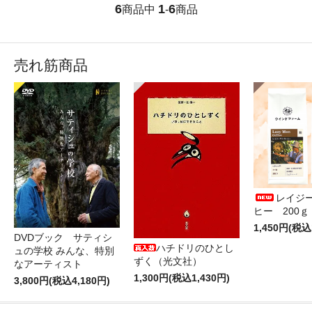
6
1
6
商品中
-
商品
売れ筋商品
レイジ
ヒー 200
1,450円(税込
DVDブック サティシ
ハチドリのひとし
ュの学校 みんな、特別
ずく（光文社）
なアーティスト
1,300円(税込1,430円)
3,800円(税込4,180円)